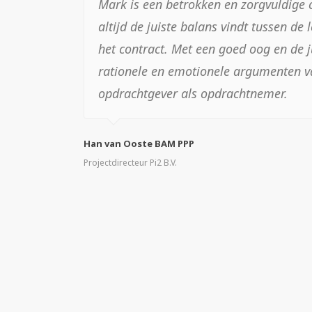
Mark is een betrokken en zorgvuldige
Ik heb Mark leren kennen als een veel
altijd de juiste balans vindt tussen de 
contractmanager.
Enerzijds vult hij zij
het contract. Met een goed oog en de 
inhoud en het contract, anderzijds is h
rationele en emotionele argumenten v
een oplossing die voor alle partijen h
opdrachtgever als opdrachtnemer.
is.
Han van Ooste BAM PPP
Projectdirecteur Pi2 B.V.