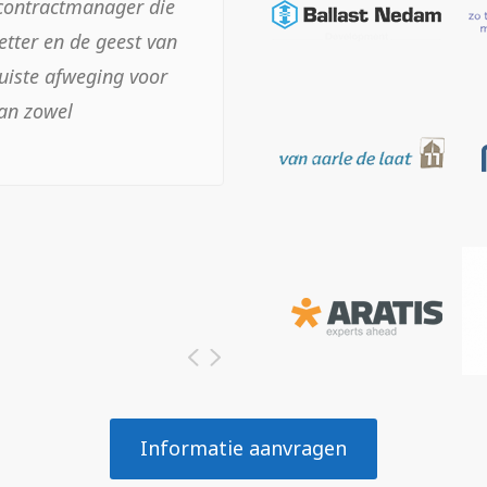
 contractmanager die
zijdige en pragmatische
letter en de geest van
n rol in vanuit de
juiste afweging voor
ij altijd zoekend naar
an zowel
aalbaar en acceptabel
Informatie aanvragen