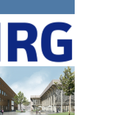
ADASTRALE GRENS GESCHAKELDE
NINGEN TE AMSTELVEEN (2022)
bouwmediation
OLLANDSE KUST NOORD & WEST
ALPHA LAND CABLE & HDD
contractadvies