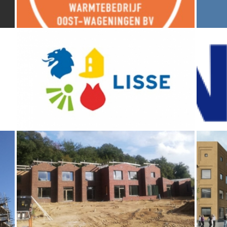
WARMTENET OOST WAGENINGEN
K
WO
contractadvies
,
energietransitie
BLOEMENBUURT GEMEENTE LISSE
H
(2021)
bouwmediation