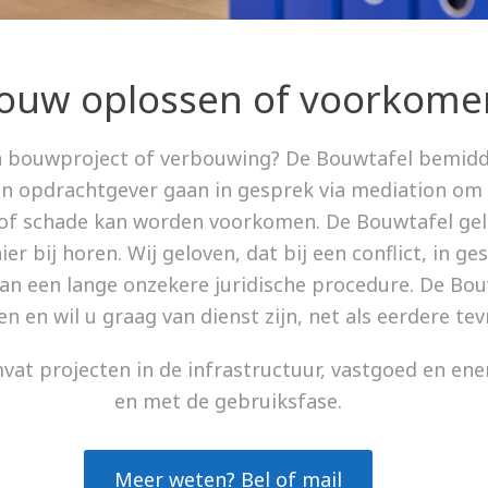
 bouw oplossen of voorkom
een bouwproject of verbouwing? De Bouwtafel bemidd
 opdrachtgever gaan in gesprek via mediation om 
g of schade kan worden voorkomen. De Bouwtafel ge
r bij horen. Wij geloven, dat bij een conflict, in ge
an een lange onzekere juridische procedure. De Bou
 en wil u graag van dienst zijn, net als eerdere tev
t projecten in de infrastructuur, vastgoed en energ
en met de gebruiksfase.
Meer weten? Bel of mail