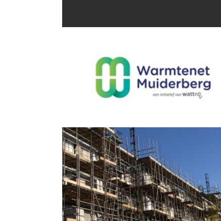
VERKENNING DE KRIJGSMAN MUIDEN
AARDGASVRIJ
energietransitie
WARMTENET MUIDERBERG
contractadvies
,
energietransitie