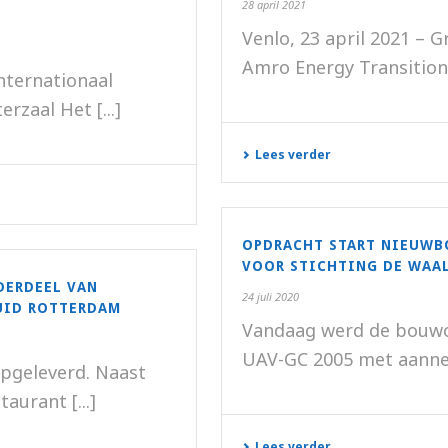
28 april 2021
Venlo, 23 april 2021 – 
Amro Energy Transition
nternationaal
zaal Het [...]
Lees verder
OPDRACHT START NIEUWBO
VOOR STICHTING DE WAA
DERDEEL VAN
24 juli 2020
UID ROTTERDAM
Vandaag werd de bouwo
UAV-GC 2005 met aanneme
opgeleverd. Naast
aurant [...]
Lees verder