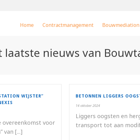
Home
Contractmanagement
Bouwmediation
 laatste nieuws van Bouwt
TATION WIJSTER”
BETONNEN LIGGERS OOGS
NEXIS
14 oktober 2024
Liggers oogsten en her
ste overeenkomst voor
transport tot aan modific
van [...]