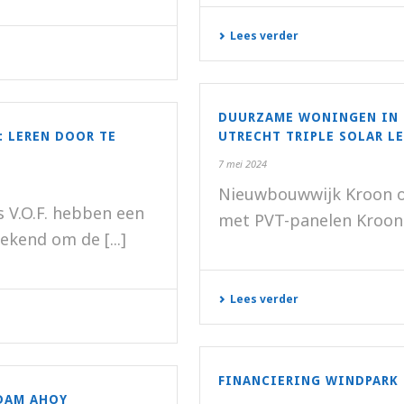
Lees verder
DUURZAME WONINGEN IN 
: LEREN DOOR TE
UTRECHT TRIPLE SOLAR L
7 mei 2024
Nieuwbouwwijk Kroon o
s V.O.F. hebben een
met PVT-panelen Kroon o
end om de [...]
Lees verder
FINANCIERING WINDPARK
DAM AHOY