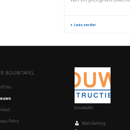
Lees verder
ER BOUWTAFEL
rtfolio
ieuws
bouwtafel
ntact
ivacy Policy
Mark Raming