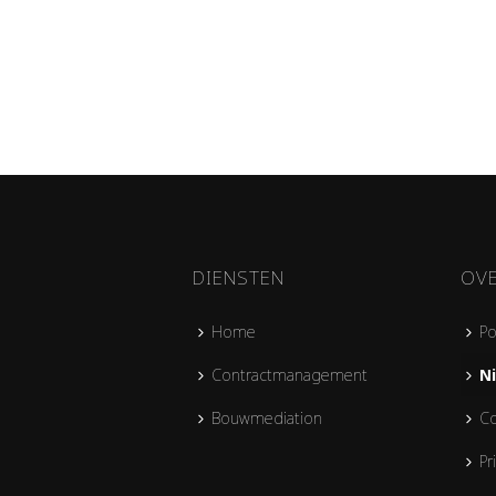
DIENSTEN
OV
Home
Po
Contractmanagement
N
Bouwmediation
Co
Pr