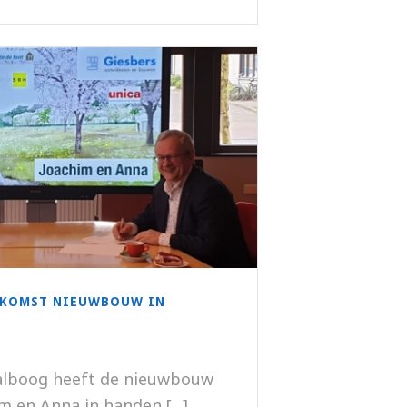
NKOMST NIEUWBOUW IN
alboog heeft de nieuwbouw
m en Anna in handen [...]