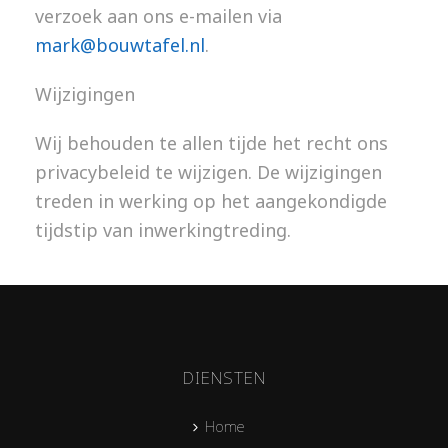
verzoek aan ons e-mailen via
mark@bouwtafel.nl
.
Wijzigingen
Wij behouden te allen tijde het recht ons
privacybeleid te wijzigen. De wijzigingen
treden in werking op het aangekondigde
tijdstip van inwerkingtreding.
DIENSTEN
Home