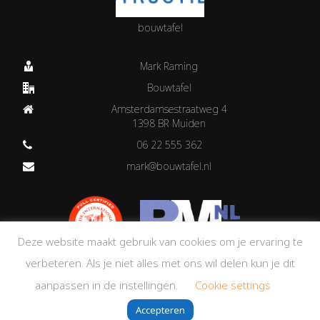
bouwtafel
Mark Raming
Bouwtafel
Amsterdamsestraatweg 4
1398 BR Muiden
06 22 555 362
mark@bouwtafel.nl
Deze website maakt gebruik van cookies om je ervaring te
verbeteren. Als je niet alles met ons wil delen kun je dit
aanpassen in de instellingen.
Cookie settings
Accepteren