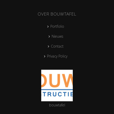
OVER BOUWTAFEL
Portfolio
Nieuws
Contact
Privacy Policy
bouwtafel