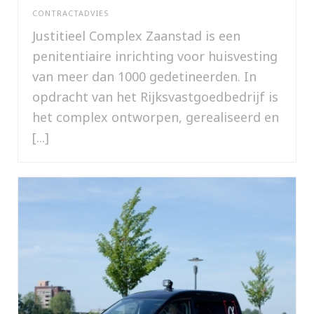
CONTRACTADVIES
Justitieel Complex Zaanstad is een
penitentiaire inrichting voor huisvesting
van meer dan 1000 gedetineerden. In
opdracht van het Rijksvastgoedbedrijf is
het complex ontworpen, gerealiseerd en
[...]