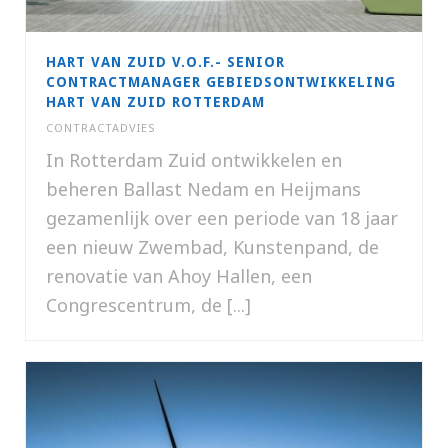
HART VAN ZUID V.O.F.- SENIOR
CONTRACTMANAGER GEBIEDSONTWIKKELING
HART VAN ZUID ROTTERDAM
CONTRACTADVIES
In Rotterdam Zuid ontwikkelen en
beheren Ballast Nedam en Heijmans
gezamenlijk over een periode van 18 jaar
een nieuw Zwembad, Kunstenpand, de
renovatie van Ahoy Hallen, een
Congrescentrum, de [...]