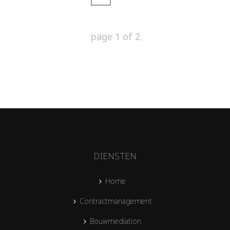
page
1
of
2
DIENSTEN
Home
Contractmanagement
Bouwmediation