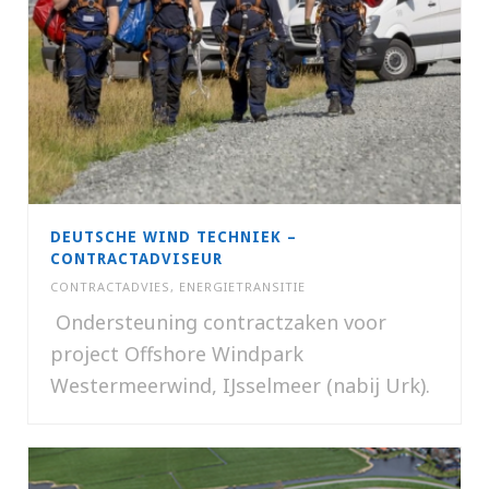
DEUTSCHE WIND TECHNIEK –
CONTRACTADVISEUR
CONTRACTADVIES
,
ENERGIETRANSITIE
Ondersteuning contractzaken voor
project Offshore Windpark
Westermeerwind, IJsselmeer (nabij Urk).