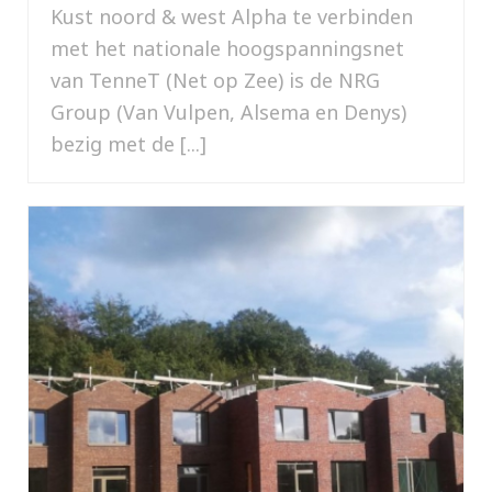
Kust noord & west Alpha te verbinden
met het nationale hoogspanningsnet
van TenneT (Net op Zee) is de NRG
Group (Van Vulpen, Alsema en Denys)
bezig met de [...]