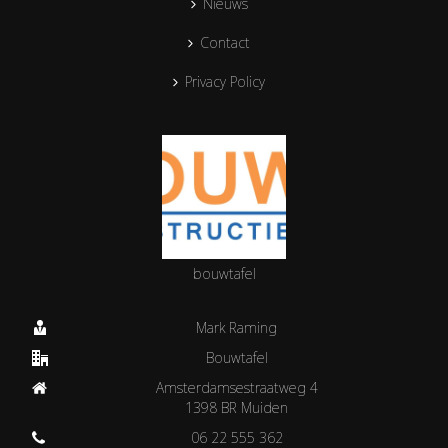
Nieuws
Contact
Privacy Policy
bouwtafel
Mark Raming
Bouwtafel
Amsterdamsestraatweg 4
1398 BR Muiden
06 22 555 362