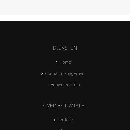
DIENSTEN
Home
Contractmanagement
Bouwmediation
OVER BOUWTAFEL
Portfolio