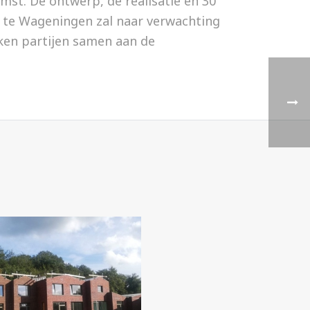
st. De ontwerp, de realisatie en 30
8 te Wageningen zal naar verwachting
ken partijen samen aan de