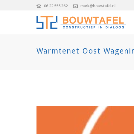
06 22 555 362
mark@bouwtafel.nl
Warmtenet Oost Wageni