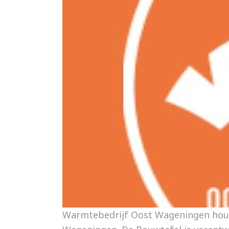
Warmtebedrijf Oost Wageningen houd