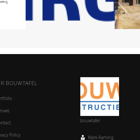
ER BOUWTAFEL
rtfolio
euws
bouwtafel
ntact
ivacy Policy
Mark Raming