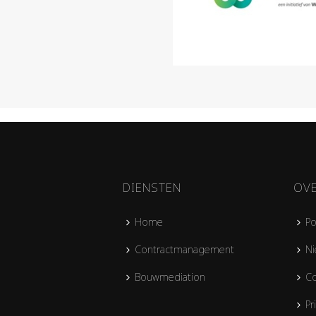
DIENSTEN
OV
Home
Po
Contractmanagement
Ni
Bouwmediation
Co
Pr