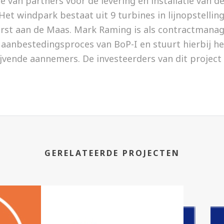
 van partners voor de levering en installatie van 
 Het windpark bestaat uit 9 turbines in lijnopstellin
orst aan de Maas. Mark Raming is als contractman
aanbestedingsproces van BoP-I en stuurt hierbij he
ijvende aannemers. De investeerders van dit projec
GERELATEERDE PROJECTEN