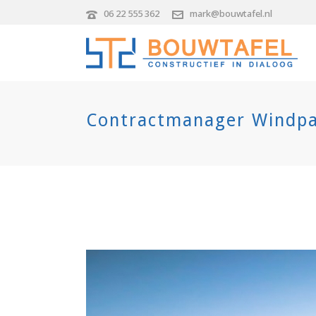
06 22 555 362
mark@bouwtafel.nl
Contractmanager Windpa