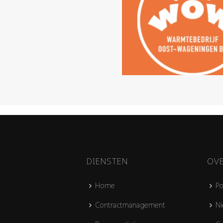
DIENSTEN
OV
Home
Po
Contractmanagement
Ni