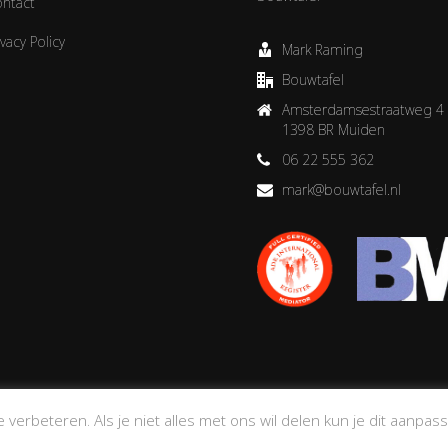
ntact
ivacy Policy
Mark Raming
Bouwtafel
Amsterdamsestraatweg 4
1398 BR Muiden
06 22 555 362
mark@bouwtafel.nl
verbeteren. Als je niet alles met ons wil delen kun je dit aanpass