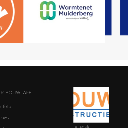
ER BOUWTAFEL
rtfolio
euws
bouwtafel