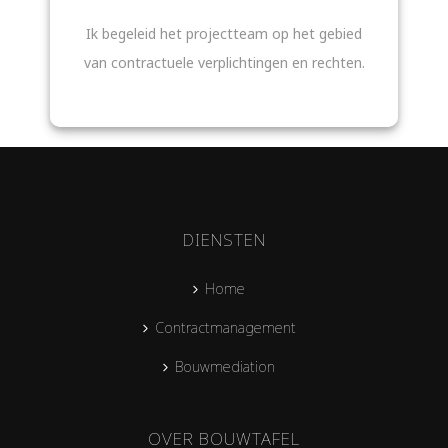
Ik begeleid het projectteam op het gebied
van contractuele verplichtingen en rechten.
DIENSTEN
Home
Contractmanagement
Bouwmediation
OVER BOUWTAFEL